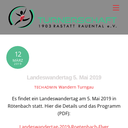
Skip
Men
to
content
12
MÄRZ
2019
Landeswandertag 5. Mai 2019
Wandern Turngau
TECHADMIN
Es findet ein Landeswandertag am 5. Mai 2019 in
Rötenbach statt. Hier die Details und das Programm
(PDF):
Landeswandertag-2019-Roetenbach-Flyer