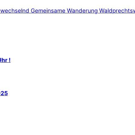
h wechselnd
Gemeinsame Wanderung Waldprechtswei
hr !
025